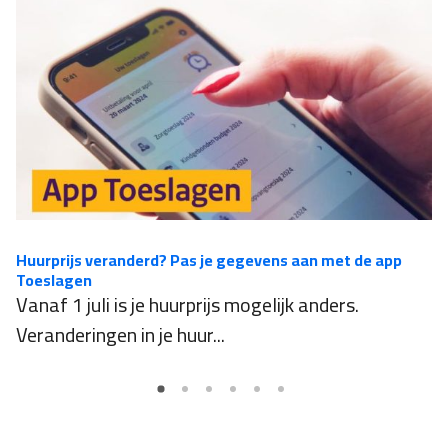
Huurprijs veranderd? Pas je gegevens aan met de app
D
Toeslagen
D
Vanaf 1 juli is je huurprijs mogelijk anders.
n
Veranderingen in je huur...