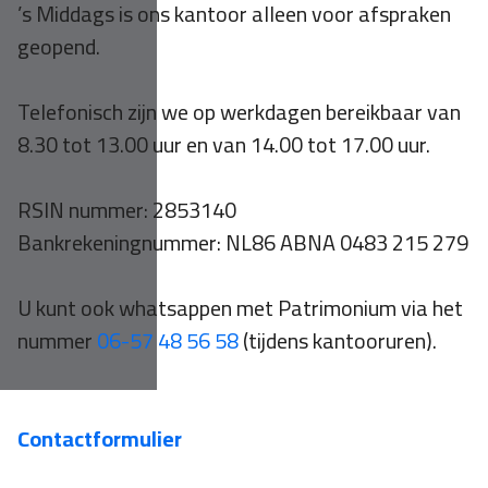
’s Middags is ons kantoor alleen voor afspraken
geopend.
Telefonisch zijn we op werkdagen bereikbaar van
8.30 tot 13.00 uur en van 14.00 tot 17.00 uur.
RSIN nummer: 2853140
Bankrekeningnummer: NL86 ABNA 0483 215 279
U kunt ook whatsappen met Patrimonium via het
nummer
06-57 48 56 58
(tijdens kantooruren).
Contactformulier