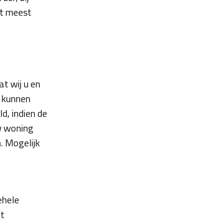
et meest
t wij u en
e kunnen
d, indien de
uw woning
. Mogelijk
ehele
et