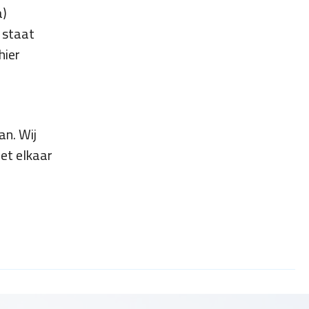
a)
 staat
hier
an. Wij
et elkaar