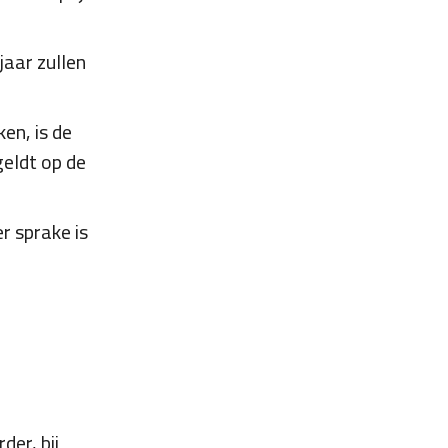
jaar zullen
en, is de
geldt op de
r sprake is
er, bij