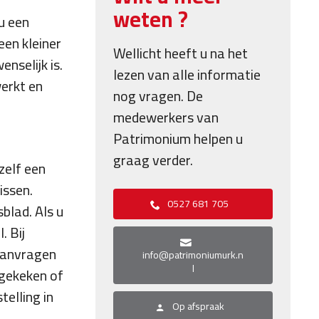
weten ?
u een
een kleiner
Wellicht heeft u na het
nselijk is.
lezen van alle informatie
werkt en
nog vragen. De
medewerkers van
Patrimonium helpen u
graag verder.
zelf een
issen.
0527 681 705
blad. Als u
. Bij
 Aanvragen
info@patrimoniumurk.n
l
 gekeken of
elling in
Op afspraak