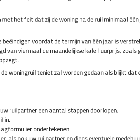
met het feit dat zij de woning na de ruil minimaal één 
beëindigen voordat de termijn van één jaar is verstrek
 van viermaal de maandelijkse kale huurprijs, zoals 
opzegt.
de woningruil teniet zal worden gedaan als blijkt dat e
 uw ruilpartner een aantal stappen doorlopen.
l in.
raagformulier ondertekenen.
, als ook uw ruilpartner en diens eventuele medehuurd