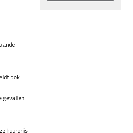
staande
eldt ook
e gevallen
ze huurprijs