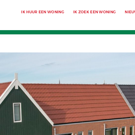
IK HUUR EEN WONING
IK ZOEK EEN WONING
NIE