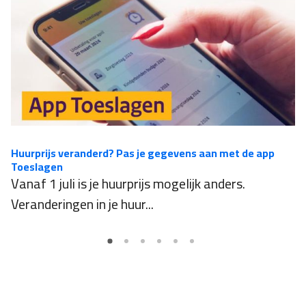
Huurprijs veranderd? Pas je gegevens aan met de app
D
Toeslagen
D
Vanaf 1 juli is je huurprijs mogelijk anders.
n
Veranderingen in je huur...